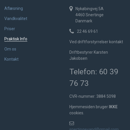
Aflæsning
Nykøbingvej 5A
4460
Snertinge
Vandkvalitet
Danmark
Priser
22 46 69 61
Praktisk Info
Ved driftforstyrrelser kontakt
Om os
Driftbestyrer Karsten
Jakobsen
Kontakt
Telefon: 60 39
76 73
CVR-nummer: 3884 5098
Hjemmesiden bruger
IKKE
cookies.
snertingevand@gmail.com