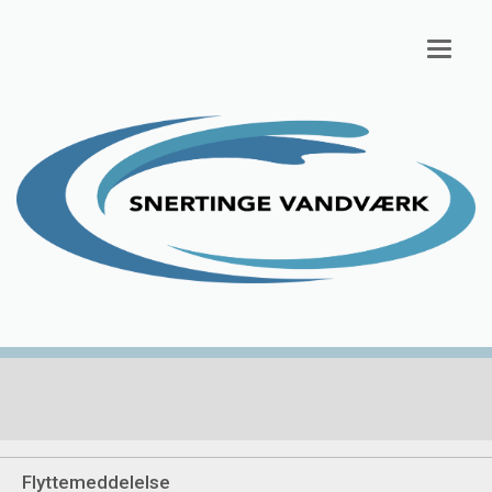
Toggl
naviga
Flyttemeddelelse